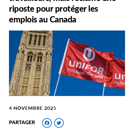
riposte pour protéger les
emplois au Canada
Main
Image
Image
4 NOVEMBRE 2025
Facebook
Twitter
PARTAGER