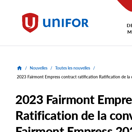
main
content
D
Unifor
M
/
Nouvelles
/
Toutes les nouvelles
/
2023 Fairmont Empress contract ratification Ratification de l
2023 Fairmont Empress
Ratification de la con
Fairmont Empress 20