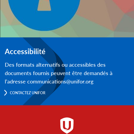
Accessibilité
Des formats alternatifs ou accessibles des
documents fournis peuvent être demandés à
l’adresse communications@unifor.org
CONTACTEZ UNIFOR