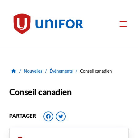
main
content
Unifor
Menu
/
Nouvelles
/
Évènements
/
Conseil canadien
Conseil canadien
Facebook
Twitter
PARTAGER