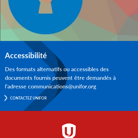
Accessibilité
Des formats alternatifs ou accessibles des
documents fournis peuvent être demandés à
l’adresse communications@unifor.org
CONTACTEZ UNIFOR