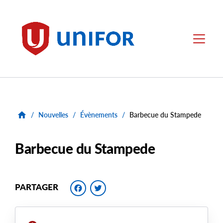
main
content
Unifor
Menu
/
Nouvelles
/
Évènements
/
Barbecue du Stampede
Barbecue du Stampede
Facebook
Twitter
PARTAGER