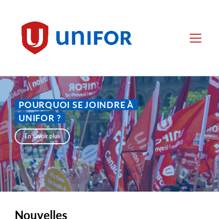
main
content
Unifor
Menu
POURQUOI SE JOINDRE À
UNIFOR ?
En savoir plus
Nouvelles