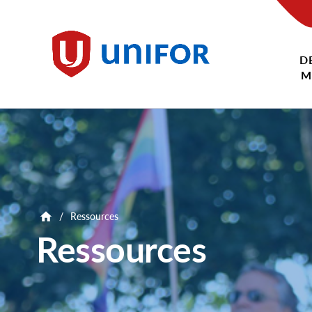
main
content
D
Unifor
M
/
Ressources
Ressources