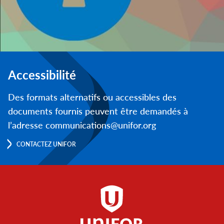
Accessibilité
Des formats alternatifs ou accessibles des
documents fournis peuvent être demandés à
l’adresse communications@unifor.org
CONTACTEZ UNIFOR